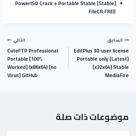
PowerISO Crack + Portable Stable [Stable]
FileCR FREE
السابق
التالي
CuteFTP Professional
EditPlus 30-user license
Portable [100%
Portable only [Latest]
Worked] (x86x64) [no
[x32x64] Stable
Virus] GitHub
MediaFire
موضوعات ذات صلة