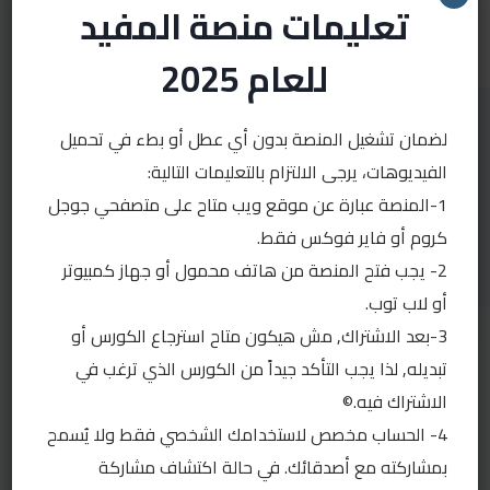
تعليمات منصة المفيد
للعام 2025
لضمان تشغيل المنصة بدون أي عطل أو بطء في تحميل
الفيديوهات، يرجى الالتزام بالتعليمات التالية:
تسجيل الدخول
1-المنصة عبارة عن موقع ويب متاح على متصفحي جوجل
كروم أو فاير فوكس فقط.
2- يجب فتح المنصة من هاتف محمول أو جهاز كمبيوتر
أو لاب توب.
3-بعد الاشتراك, مش هيكون متاح استرجاع الكورس أو
تبديله, لذا يجب التأكد جيداً من الكورس الذي ترغب في
رقم الهاتف
الاشتراك فيه.©
4- الحساب مخصص لاستخدامك الشخصي فقط ولا يُسمح
بمشاركته مع أصدقائك. في حالة اكتشاف مشاركة