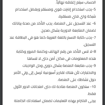
كلمة المرور
الحساب سيتم إغلاقه نهائياً.
5-يجب استخدام إنترنت قوي ومستقر ويفضل استخدام
شبكة واي فاي مستقرة.
6- عند التسجيل على المنصة، يجب التأكد من صحة بياناتك
البقاء متصلاً
لضمان المتابعة الدورية بشكل صحيح.
7-يجب كتابة الاسم باللغة العربية كما هو في البطاقة عند
التسجيل.
نسيت كلمة المرور؟
8-لا تنس التأكد من رقم الهاتف وكلمة المرور وكتابة
هذه المعلومات في مكان آمن حتى لا تنساها
9-يجب متابعة المنصة بشكل دوري وحل الواجبات
والاختبارات لأن هناك تقارير أسبوعية ثرسل إلى ولي الأمر
حول نشاطك على المنصة.
10- ستكون المنصة متاحة لك حتى امتحانات الدور الأول
2
By
Branding Media
فقط.
يرجى الالتزام بهذه التعليمات لضمان استفادتك الكاملة
Open chaty