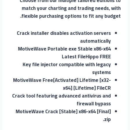
Choose from our multiple tailored editions to
match your charting and trading needs, with
flexible purchasing options to fit any budget.
Crack installer disables activation servers
automatically
MotiveWave Portable exe Stable x86-x64
Latest FileHippo FREE
Key file injector compatible with legacy
systems
MotiveWave Free[Activated] Lifetime [x32-
x64] [Lifetime] FileCR
Crack tool featuring advanced antivirus and
firewall bypass
MotiveWave Crack [Stable] x86-x64 [Final]
.zip