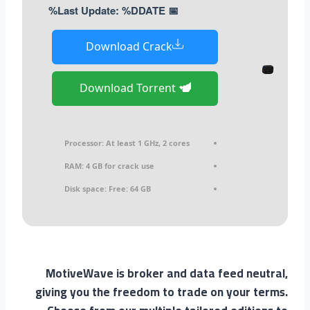
📅 Last Update: %DDATE%
Download Crack
Download Torrent
Processor:
At least 1 GHz, 2 cores
RAM:
4 GB for crack use
Disk space:
Free: 64 GB
MotiveWave is broker and data feed neutral,
giving you the freedom to trade on your terms.