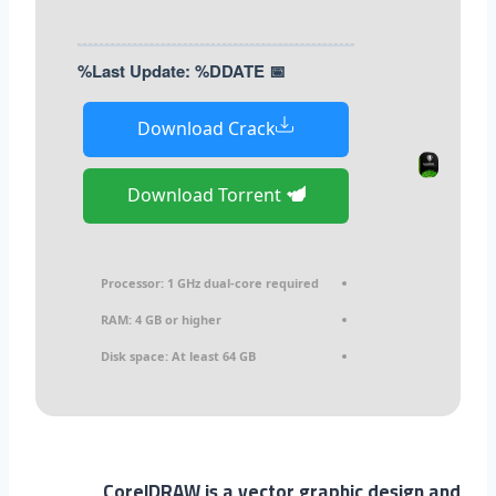
📅 Last Update: %DDATE%
Download Crack
Download Torrent
Processor:
1 GHz dual-core required
RAM:
4 GB or higher
Disk space:
At least 64 GB
CorelDRAW is a vector graphic design and