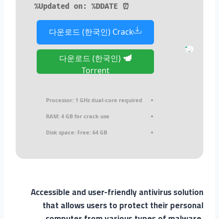
⏰ Updated on: %DDATE%
다운로드 (한국인) Crack
다운로드 (한국인)
Torrent
Processor:
1 GHz dual-core required
RAM:
4 GB for crack use
Disk space:
Free: 64 GB
Accessible and user-friendly antivirus solution
that allows users to protect their personal
computer from various types of malware.