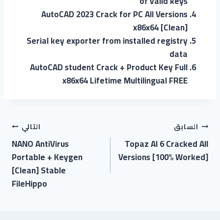
of valid keys
AutoCAD 2023 Crack for PC All Versions
x86x64 [Clean]
Serial key exporter from installed registry
data
AutoCAD student Crack + Product Key Full
x86x64 Lifetime Multilingual FREE
التالي
السابق
NANO AntiVirus
Topaz AI 6 Cracked All
Portable + Keygen
Versions [100% Worked]
[Clean] Stable
FileHippo