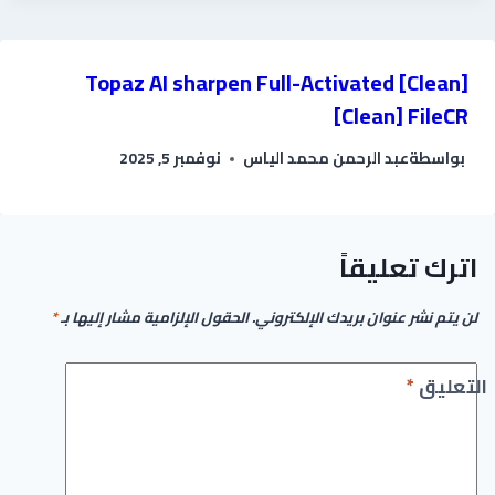
Topaz AI sharpen Full-Activated [Clean]
[Clean] FileCR
بواسطة
عبد الرحمن محمد الياس
نوفمبر 5, 2025
اترك تعليقاً
لن يتم نشر عنوان بريدك الإلكتروني.
الحقول الإلزامية مشار إليها بـ
*
التعليق
*