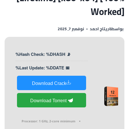
Worked]
بواسطة
ريتاج احمد
نوفمبر 7, 2025
📡 Hash Check: %DHASH%
📅 Last Update: %DDATE%
Download Crack
Download Torrent
Processor:
1 GHz, 2-core minimum