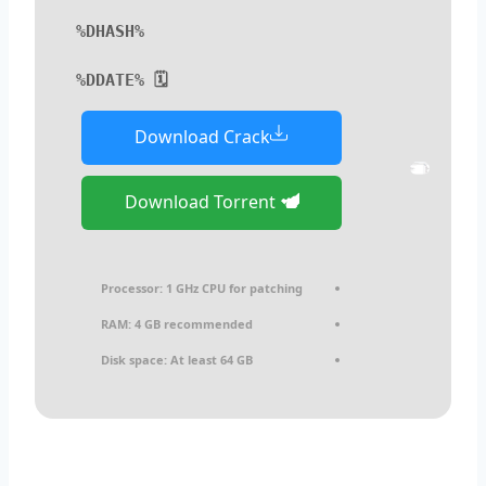
%DHASH%
🗓 %DDATE%
Download Crack
Download Torrent
Processor:
1 GHz CPU for patching
RAM:
4 GB recommended
Disk space:
At least 64 GB