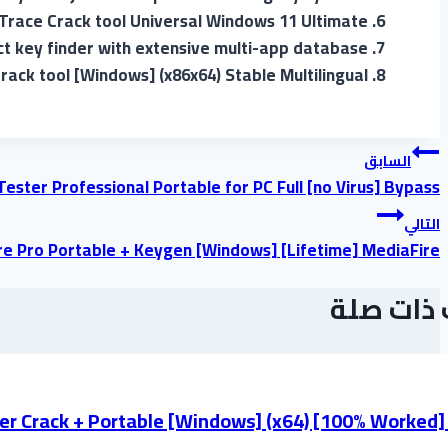
P Trace Crack tool Universal Windows 11 Ultimate
t key finder with extensive multi-app database
Crack tool [Windows] (x86x64) Stable Multilingual
تصفّح
السابق
Tester Professional Portable for PC Full [no Virus] Bypass
المقالات
التالي
e Pro Portable + Keygen [Windows] [Lifetime] MediaFire
ذات صلة
 Crack + Portable [Windows] (x64) [100% Worked]