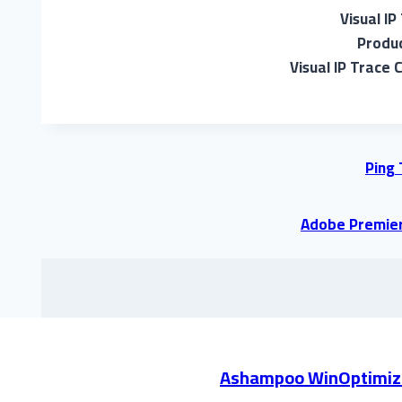
Visual I
Produc
Visual IP Trace 
Ping 
Adobe Premier
Ashampoo WinOptimizer