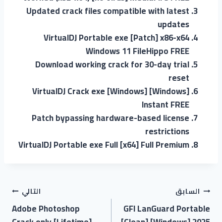
Updated crack files compatible with latest
updates
VirtualDJ Portable exe [Patch] x86-x64
Windows 11 FileHippo FREE
Download working crack for 30-day trial
reset
VirtualDJ Crack exe [Windows] [Windows]
Instant FREE
Patch bypassing hardware-based license
restrictions
VirtualDJ Portable exe Full [x64] Full Premium
السابق
التالي
Adobe Photoshop
GFI LanGuard Portable
Crack only [Lifetime]
[Clean] [Windows] 2025