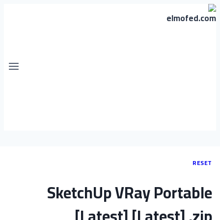
RESET
SketchUp VRay Portable
[Latest] [Latest] .zip