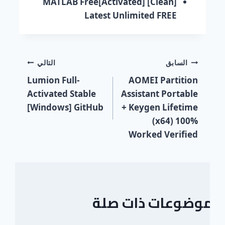
MATLAB Free[Activated] [Clean]
Latest Unlimited FREE
السابق
التالي
Lumion Full-
AOMEI Partition
Activated Stable
Assistant Portable
[Windows] GitHub
+ Keygen Lifetime
(x64) 100%
Worked Verified
موضوعات ذات صلة