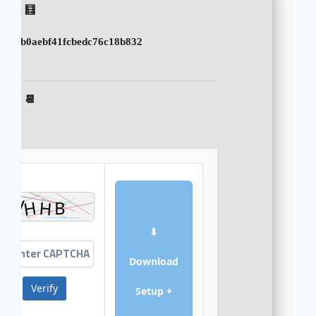
🧮 Hash-code:
310db0aebf41fcbedc76c18b832
📆 2025-12-13
⬇
Download
Verify
Setup +