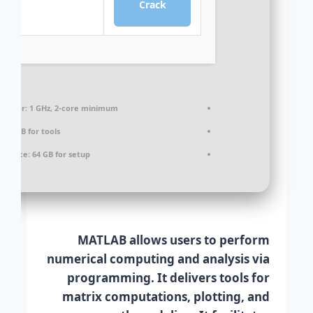
Crack
cessor:
1 GHz, 2-core minimum
M:
4 GB for tools
k space:
64 GB for setup
MATLAB allows users to perform
numerical computing and analysis via
programming. It delivers tools for
matrix computations, plotting, and