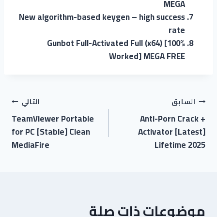
MEGA
New algorithm-based keygen – high success
rate
Gunbot Full-Activated Full (x64) [100%
Worked] MEGA FREE
تصفّح
السابق
التالي
TeamViewer Portable
Anti-Porn Crack +
المقالات
for PC [Stable] Clean
Activator [Latest]
MediaFire
Lifetime 2025
موضوعات ذات صلة