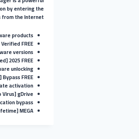
ager is a powerful
on by entering the
 from the Internet.
tware products
 Verified FREE
tware versions
ed] 2025 FREE
ware unlocking
] Bypass FREE
vate activation
 Virus] gDrive
ication bypass
Lifetime] MEGA