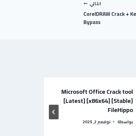
التالي
CorelDRAW Crack + Ke
Bypass
 Crack +
Microsoft Office Crack tool
 [Latest]
[Latest] [x86x64] [Stable]
 Ultimate
FileHippo
بواسطة
نوفمبر 2, 2025
بواسطة
آسي
أكتوبر 20, 2025