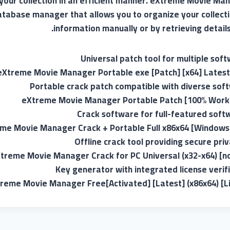
your collection in an efficient manner. eXtreme Movie Man
tabase manager that allows you to organize your collecti
information manually or by retrieving details
Universal patch tool for multiple sof
eXtreme Movie Manager Portable exe [Patch] [x64] Latest
Portable crack patch compatible with diverse sof
eXtreme Movie Manager Portable Patch [100% Work
Crack software for full-featured soft
me Movie Manager Crack + Portable Full x86x64 [Windows
Offline crack tool providing secure pri
treme Movie Manager Crack for PC Universal (x32-x64) [no
Key generator with integrated license verif
reme Movie Manager Free[Activated] [Latest] (x86x64) [