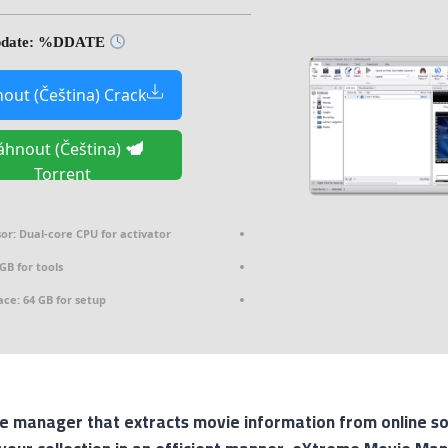
Last update: %DDATE%
out (Čeština) Crack
áhnout (Čeština)
Torrent
or:
Dual-core CPU for activator
GB for tools
ace:
64 GB for setup
 manager that extracts movie information from online s