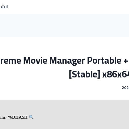
انشا
treme Movie Manager Portable + 
[Stable] x86x64
Hash-sum: %DHASH%