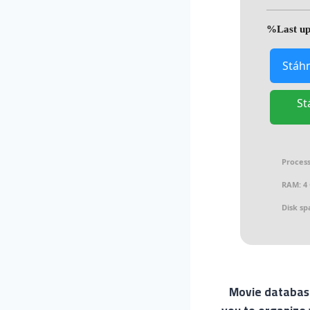
Stáhn
St
Process
RAM:
4 
Disk sp
Movie database