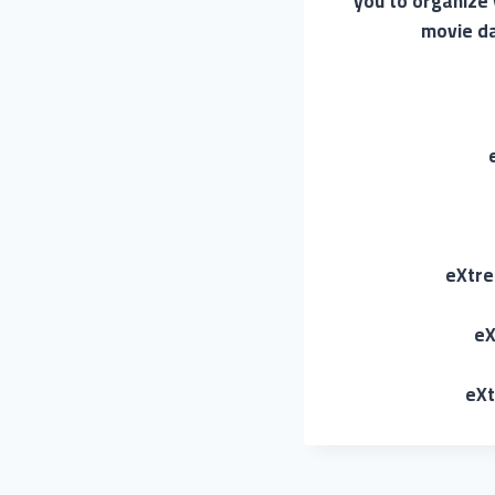
you to organize 
movie da
eXtre
eX
eXt