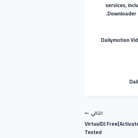
services, inc
Downloader a
Dailymotion Vi
Dai
التالي
VirtualDJ Free[Activa
Tested