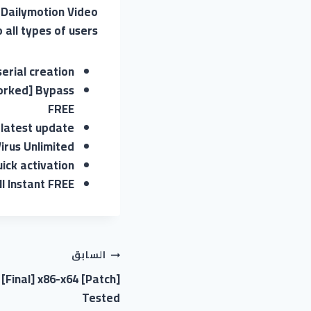
s Dailymotion Video
all types of users.
erial creation
orked] Bypass
FREE
 latest update
irus Unlimited
uick activation
l Instant FREE
السابق
[Final] x86-x64 [Patch]
Tested