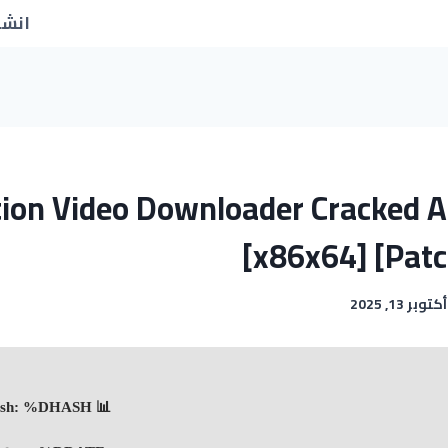
انشا
ion Video Downloader Cracked Al
[x86x64] [Patc
أكتوبر 13, 2025
📊 File Hash: %DHASH%