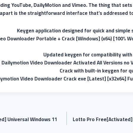
luding YouTube, DailyMotion and Vimeo. The thing that set
part is the straightforward interface that’s addressed to 
Keygen application designed for quick and simple s
deo Downloader Portable + Crack [Windows] (x64) [100% W
Updated keygen for compatibility with
Dailymotion Video Downloader Activated All Versions no V
Crack with built-in keygen for q
lymotion Video Downloader Crack exe [Latest] [x32x64] Ful
ted] Universal Windows 11
Lotto Pro Free[Activated] 