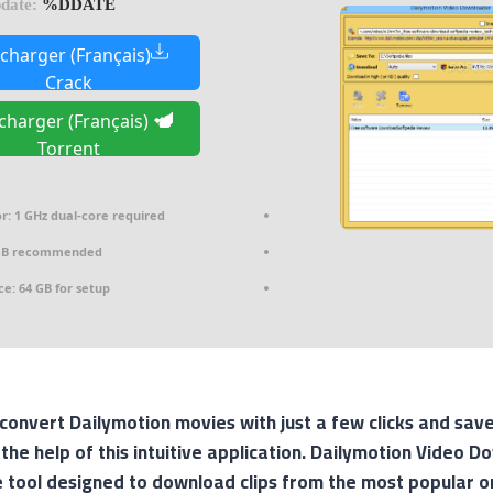
date:
%DDATE%
charger (Français)
Crack
charger (Français)
Torrent
r:
1 GHz dual-core required
GB recommended
ce:
64 GB for setup
onvert Dailymotion movies with just a few clicks and save
he help of this intuitive application. Dailymotion Video D
 tool designed to download clips from the most popular on