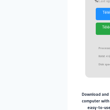
Last up
Télé
Télé
Processo
RAM:
4 
Disk spa
Download and c
computer with t
easy-to-use