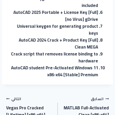
included
AutoCAD 2025 Portable + License Key [Full]
[no Virus] gDrive
Universal keygen for generating product
keys
AutoCAD 2024 Crack + Product Key [Full]
Clean MEGA
Crack script that removes license binding to
hardware
AutoCAD student Pre-Activated Windows 11
x86-x64 [Stable] Premium
تصفّح
السابق
التالي
Vegas Pro Cracked
MATLAB Full-Activated
المقالات
[Lifetime] [x86-x64]
Clean [x86-x64]