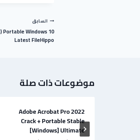
السابق
) Portable Windows 10
Latest FileHippo
موضوعات ذات صلة
Adobe Acrobat Pro 2022
H
Crack + Portable Stable
St
[Windows] Ultimate
 2025