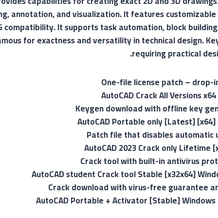
vides capabilities for creating exact 2D and 3D drawings. 
ng, annotation, and visualization. It features customizable
compatibility. It supports task automation, block building
amous for exactness and versatility in technical design. Ke
requiring practical de
One-file license patch – drop-
AutoCAD Crack All Versions x64
Keygen download with offline key ge
AutoCAD Portable only [Latest] [x64] 
Patch file that disables automatic
AutoCAD 2023 Crack only Lifetime [
Crack tool with built-in antivirus pr
AutoCAD student Crack tool Stable [x32x64] Wind
Crack download with virus-free guarantee an
AutoCAD Portable + Activator [Stable] Windows