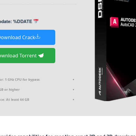
Last Update: %DDATE%
ownload Crack
Download Torrent
or:
1 GHz CPU for bypass
GB or higher
ace:
At least 64 GB