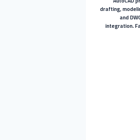
AutoCAD pro
drafting, modeli
and DWG 
integration. F