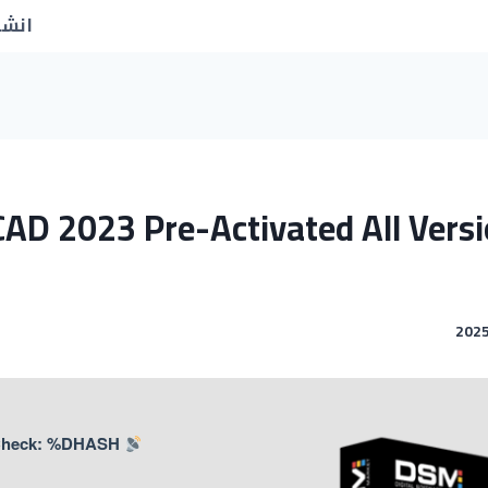
انشا
AD 2023 Pre-Activated All Versi
Hash Check: %DHASH%