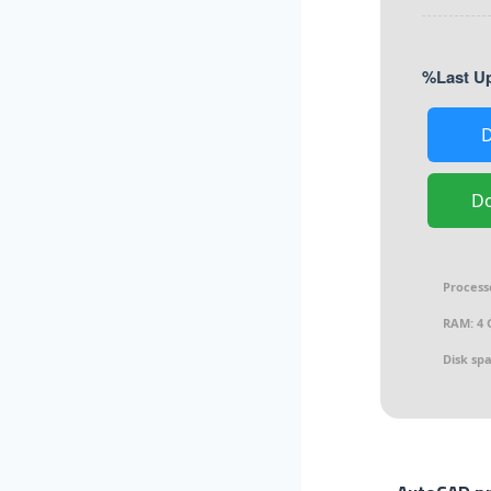
D
Process
RAM:
4 
Disk sp