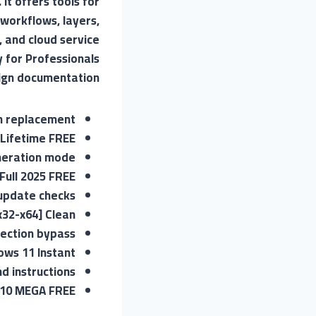
It offers tools for
 workflows, layers,
, and cloud service
y for Professionals
sign documentation.
in replacement
 Lifetime FREE
neration mode
Full 2025 FREE
 update checks
x32-x64] Clean
otection bypass
ows 11 Instant
d instructions
 10 MEGA FREE