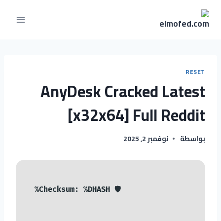
RESET
AnyDesk Cracked Latest
[x32x64] Full Reddit
بواسطة
نوفمبر 2, 2025
🛡️ Checksum: %DHASH%