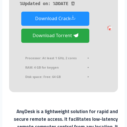
⏰ Updated on: %DDATE%
Download Crack
Download Torrent
Processor:
At least 1 GHz, 2 cores
RAM:
4 GB for keygen
Disk space:
Free: 64 GB
AnyDesk is a lightweight solution for rapid and
secure remote access. It facilitates low-latency
remote computer control from any location. It