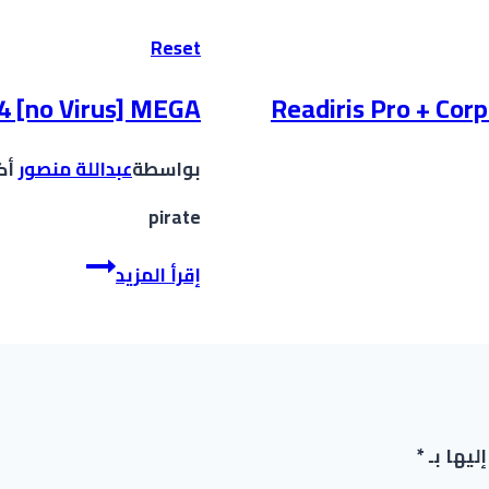
Reset
64 [no Virus] MEGA
Readiris Pro + Cor
بواسطة
عبداللة منصور
أكتو
pirate
إقرأ المزيد
ليها بـ
*