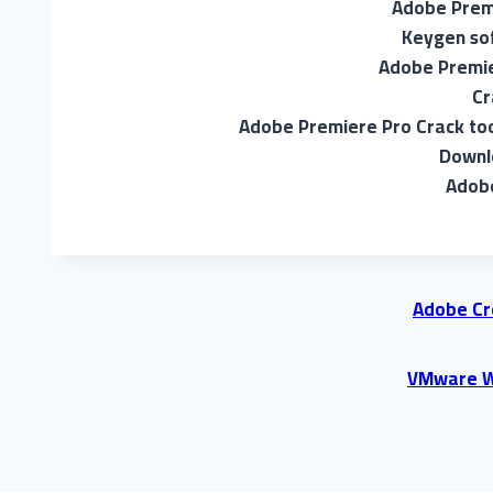
Adobe Premi
Keygen sof
Adobe Premier
Cr
Adobe Premiere Pro Crack too
Downlo
Adobe
Adobe Cre
VMware Wo