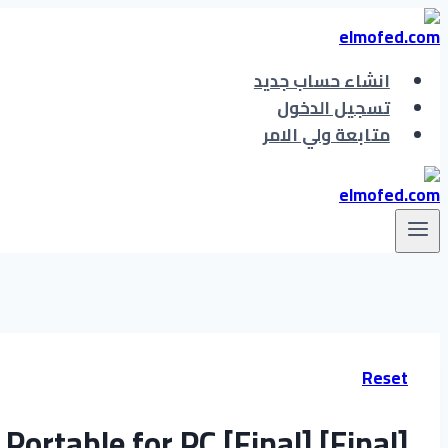
انشاء حساب جديد
تسجيل الدخول
متابعة ولي الامر
Reset
ortable for PC [Final] [Final]