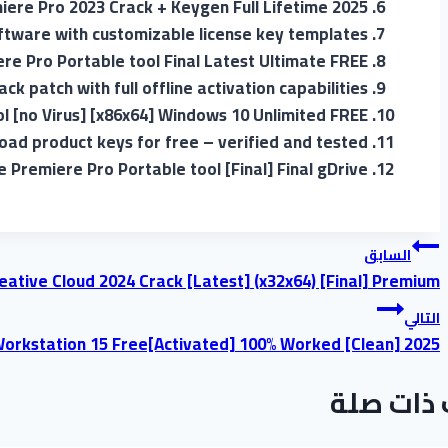
ere Pro 2023 Crack + Keygen Full Lifetime 2025
tware with customizable license key templates
e Pro Portable tool Final Latest Ultimate FREE
ack patch with full offline activation capabilities
l [no Virus] [x86x64] Windows 10 Unlimited FREE
ad product keys for free – verified and tested
 Premiere Pro Portable tool [Final] Final gDrive
السابق
ative Cloud 2024 Crack [Latest] (x32x64) [Final] Premium
التالي
rkstation 15 Free[Activated] 100% Worked [Clean] 2025
ذات صلة