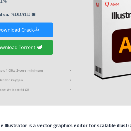
%DHASH%
📅 Updated on: %DDATE%
ownload Crack
Download Torrent
or:
1 GHz, 2-core minimum
GB for keygen
ace:
At least 64 GB
 Illustrator is a vector graphics editor for scalable illustr