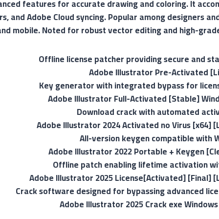
nced features for accurate drawing and coloring. It acc
rs, and Adobe Cloud syncing. Popular among designers and 
and mobile. Noted for robust vector editing and high-grad
Offline license patcher providing secure and sta
Adobe Illustrator Pre-Activated [L
Key generator with integrated bypass for licens
Adobe Illustrator Full-Activated [Stable] Win
Download crack with automated activ
Adobe Illustrator 2024 Activated no Virus [x64] 
All-version keygen compatible with
Adobe Illustrator 2022 Portable + Keygen [Cle
Offline patch enabling lifetime activation w
Adobe Illustrator 2025 License[Activated] [Final] 
Crack software designed for bypassing advanced lic
Adobe Illustrator 2025 Crack exe Windows