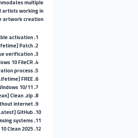
ommodates multiple
artists working in
e artwork creation.
ble activation
ifetime] Patch
e verification
dows 10 FileCR
ation process
[Lifetime] FREE
 Windows 10/11
an] Clean .zip
ithout internet
[Latest] GitHub
ensing systems
 10 Clean 2025