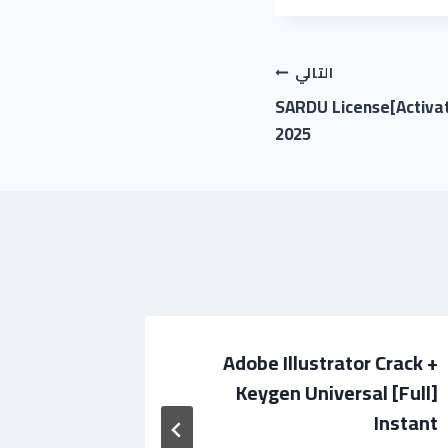
التالي
SARDU License[Activat
2025
rack exe
Adobe Illustrator Crack +
d] Final
Keygen Universal [Full]
Instant
بواسطة
اسم