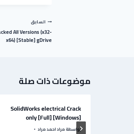
السابق
ked All Versions (x32-
x64) [Stable] gDrive
موضوعات ذات صلة
SolidWorks electrical Crack
IBM
only [Full] [Windows]
بواسطة
مراد احمد مراد