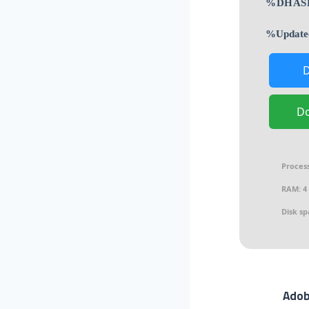
D
Process
RAM:
4 
Disk sp
Adobe