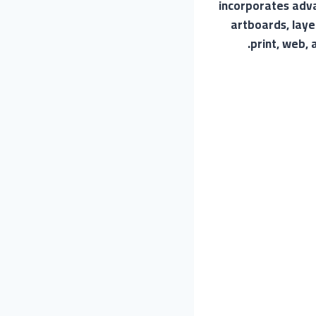
incorporates adva
artboards, laye
print, web, 