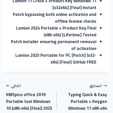
Lumion 11 Crack + Product Key Windows 11
[x32x64] [Final] Instant
Patch bypassing both online activation and
offline license checks
Lumion 2024 Portable + Product Key Final
(x86-x64) [Lifetime] Tested
Patch installer ensuring permanent removal
of activation
Lumion 2025 Portable for PC [Patch] (x32-
x64) [Final] GitHub FREE
السابق
التالي
KMSpico office 2019
Typing Quick & Easy
Portable tool Windows
Portable + Keygen
10 (x86-x64) [Final] 2025
Windows 11 x86-x64