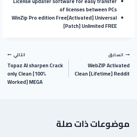
License updater software for easy transfer
of licenses between PCs
WinZip Pro edition Free[Activated] Universal
[Patch] Unlimited FREE
السابق
التالي
Topaz AI sharpen Crack
WebZIP Activated
only Clean [100%
Clean [Lifetime] Reddit
Worked] MEGA
موضوعات ذات صلة