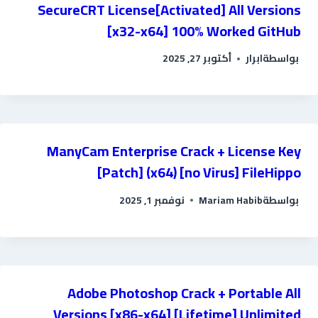
SecureCRT License[Activated] All Versions
[x32-x64] 100% Worked GitHub
بواسطة
ابرار
أكتوبر 27, 2025
ManyCam Enterprise Crack + License Key
[Patch] (x64) [no Virus] FileHippo
بواسطة
Mariam Habib
نوفمبر 1, 2025
Adobe Photoshop Crack + Portable All
Versions [x86-x64] [Lifetime] Unlimited