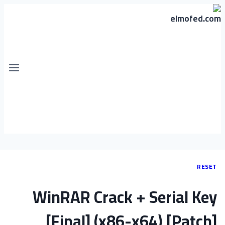
RESET
WinRAR Crack + Serial Key
[Final] (x86-x64) [Patch]