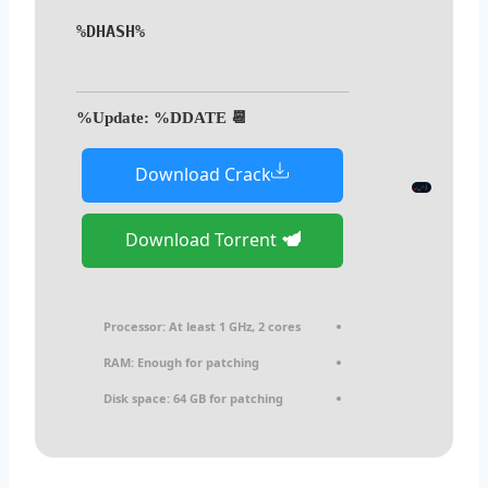
%DHASH%
📆 Update: %DDATE%
Download Crack
Download Torrent
Processor:
At least 1 GHz, 2 cores
RAM:
Enough for patching
Disk space:
64 GB for patching