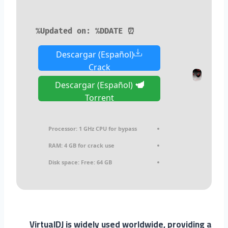
⏰ Updated on: %DDATE%
Descargar (Español)
Crack
Descargar (Español)
Torrent
Processor:
1 GHz CPU for bypass
RAM:
4 GB for crack use
Disk space:
Free: 64 GB
VirtualDJ is widely used worldwide, providing a