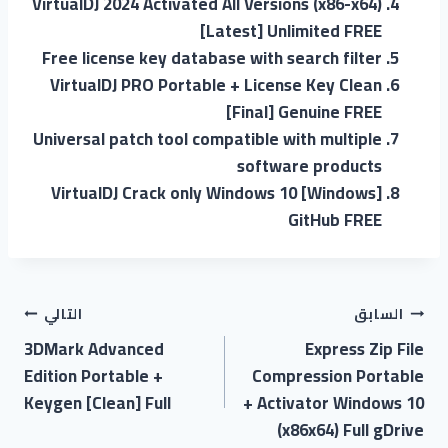
VirtualDJ 2024 Activated All Versions (x86-x64)
[Latest] Unlimited FREE
Free license key database with search filter
VirtualDJ PRO Portable + License Key Clean
[Final] Genuine FREE
Universal patch tool compatible with multiple
software products
VirtualDJ Crack only Windows 10 [Windows]
GitHub FREE
السابق
التالي
3DMark Advanced
Express Zip File
Edition Portable +
Compression Portable
Keygen [Clean] Full
+ Activator Windows 10
(x86x64) Full gDrive