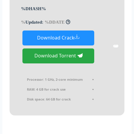
%DHASH%
%DDATE%
🕒 Updated:
Download Crack
Download Torrent
Processor:
1 GHz, 2-core minimum
RAM:
4 GB for crack use
Disk space:
64 GB for crack