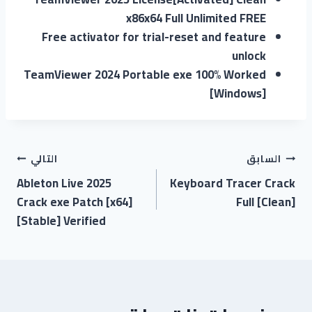
x86x64 Full Unlimited FREE
Free activator for trial-reset and feature
unlock
TeamViewer 2024 Portable exe 100% Worked
[Windows]
تصفّح
السابق
التالي
Ableton Live 2025
Keyboard Tracer Crack
المقالات
Crack exe Patch [x64]
Full [Clean]
[Stable] Verified