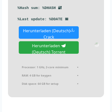
🔐 Hash sum: %DHASH%
📅 Last update: %DDATE%
Herunterladen (Deutsch)
Crack
Herunterladen
(Deutsch) Torrent
Processor:
1 GHz, 2-core minimum
RAM:
4 GB for keygen
Disk space:
64 GB for setup