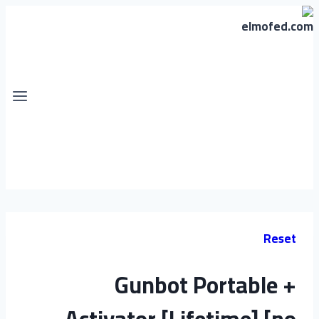
Reset
Gunbot Portable +
Activator [Lifetime] [no