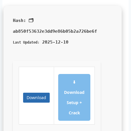
🗂 Hash:
ab850f53632e3dd9e86b05b2a726be6f
2025-12-10
Last Updated:
⬇
Download
Download
Setup +
Crack