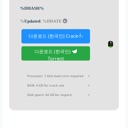
%DHASH%
%DDATE%
🕒 Updated:
다운로드 (한국인) Crack
다운로드 (한국인)
Torrent
Processor:
1 GHz dual-core required
RAM:
4 GB for crack use
Disk space:
64 GB for unpack