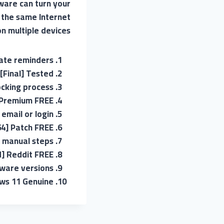
ware can turn your
e the same Internet
n multiple devices.
date reminders
[Final] Tested
ocking process
t Premium FREE
 email or login
64] Patch FREE
 manual steps
d] Reddit FREE
tware versions
ws 11 Genuine