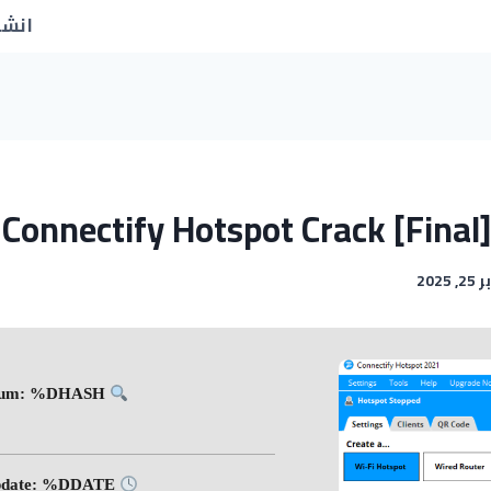
انشا
Connectify Hotspot Crack [Final]
2025
Hash-sum: %DHASH%
Last update: %DDATE%