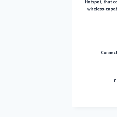
Hotspot, that c
wireless-capab
Connect
C