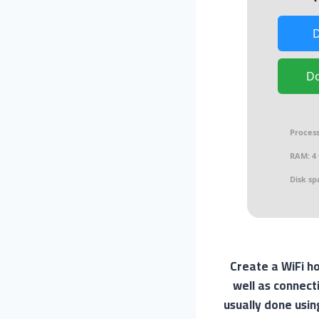
D
Process
RAM:
4 
Disk sp
Create a WiFi ho
well as connect
usually done usin