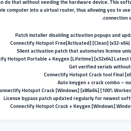
an do that without needing the hardware device. This soft
le computer into a virtual router, thus allowing you to us
connection o
Patch installer disabling activation popups and up
Connectify Hotspot Free[Activated] [Clean] (x32-x64) 
Silent activation patch that automates license unl
ify Hotspot Portable + Keygen [Lifetime] [x32x64] Lates
Get verified serials without
Connectify Hotspot Crack tool Final [x
Auto keygen + crack combo – no
onnectify Hotspot Crack [Windows] [x86x64] [100% Worke
License bypass patch updated regularly for newest sof
Connectify Hotspot Crack + Keygen [Windows] Windo