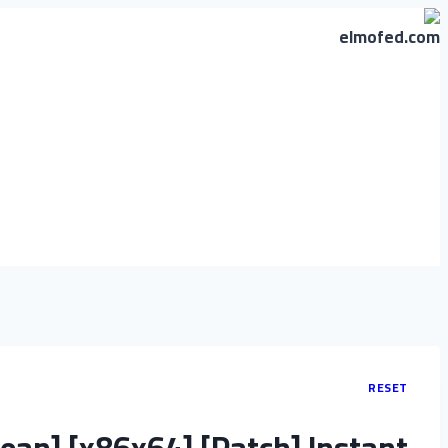
التجاوز
إلى
المحتوى
RESET
lean] [x86x64] [Patch] Instant