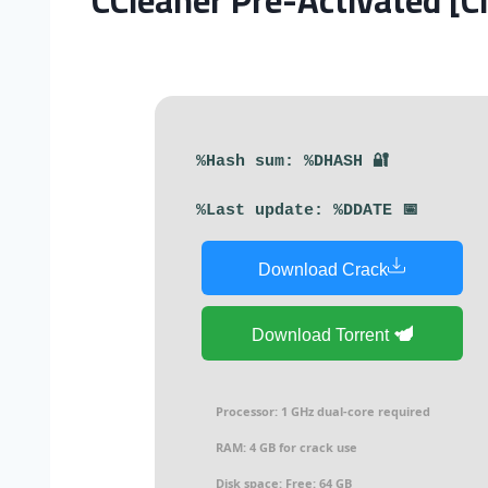
🔐 Hash sum: %DHASH%
📅 Last update: %DDATE%
Download Crack
Download Torrent
Processor:
1 GHz dual-core required
RAM:
4 GB for crack use
Disk space:
Free: 64 GB