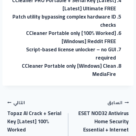
CCleaner PRO Portable + Serial Key [Latest]
[Latest] Ultimate FREE
Patch utility bypassing complex hardware ID
checks
CCleaner Portable only [100% Worked]
[Windows] Reddit FREE
Script-based license unlocker – no GUI
required
CCleaner Portable only [Windows] Clean
MediaFire
السابق
التالي
Topaz AI Crack + Serial
ESET NOD32 Antivirus
Key [Latest] 100%
Home Security
Worked
Essential + Internet