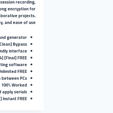
 session recording,
ong encryption for
aborative projects.
y, and ease of use.
and generator
Clean] Bypass
ndly interface
] [Final] FREE
ating software
Unlimited FREE
on between PCs
4) 100% Worked
 apply serials
] Instant FREE