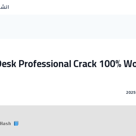
انشا
esk Professional Crack 100% Wo
Build Hash: