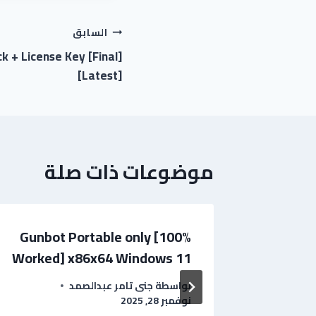
السابق
 + License Key [Final]
[Latest]
موضوعات ذات صلة
Gunbot Portable only [100%
WebCa
Worked] x86x64 Windows 11
2025
بواسطة
جنى تامر عبدالصمد
نوفمبر 28, 2025