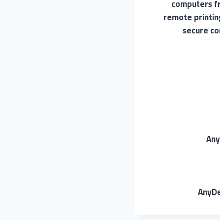
computers fro
remote printin
secure co
Any
AnyDe