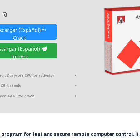
%DDATE%
scargar (Español)
Crack
cargar (Español)
Torrent
sor:
Dual-core CPU for activator
 GB for tools
pace:
64 GB for crack
l program for fast and secure remote computer control. It 