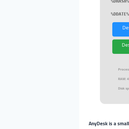
%DHASH%
🗓 
De
Des
Proces
RAM:
4
Disk s
AnyDesk is a smal