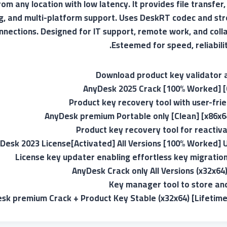
m any location with low latency. It provides file transfer,
g, and multi-platform support. Uses DeskRT codec and str
nnections. Designed for IT support, remote work, and coll
Esteemed for speed, reliabilit
Download product key validator 
AnyDesk 2025 Crack [100% Worked] [
Product key recovery tool with user-frie
AnyDesk premium Portable only [Clean] [x86x64
Product key recovery tool for reactiv
Desk 2023 License[Activated] All Versions [100% Worked] 
License key updater enabling effortless key migrati
AnyDesk Crack only All Versions (x32x6
Key manager tool to store and
sk premium Crack + Product Key Stable (x32x64) [Lifetime