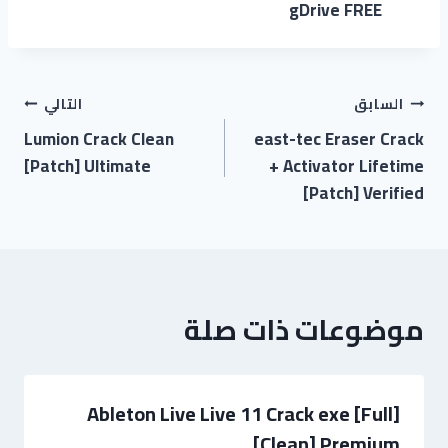
gDrive FREE
السابق
التالي
Lumion Crack Clean
east-tec Eraser Crack
[Patch] Ultimate
+ Activator Lifetime
[Patch] Verified
موضوعات ذات صلة
Ableton Live Live 11 Crack exe [Full]
[Clean] Premium