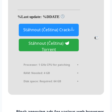
Last update: %DDATE%
Stáhnout (Čeština) Crack
Stáhnout (Čeština)
Torrent
Processor:
1 GHz CPU for patching
RAM:
Needed: 4 GB
Disk space:
Required: 64 GB
Block annoying ads for various web browsers