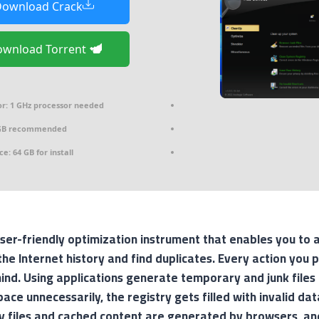
ownload Crack
Download Torrent
r:
1 GHz processor needed
GB recommended
ce:
64 GB for install
ser-friendly optimization instrument that enables you to a
 the Internet history and find duplicates. Every action you
ind. Using applications generate temporary and junk files
ace unnecessarily, the registry gets filled with invalid d
ry files and cached content are generated by browsers, and 