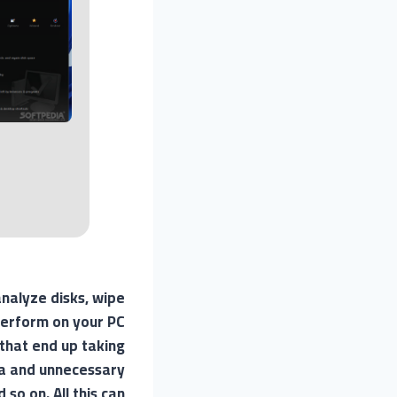
nalyze disks, wipe
 perform on your PC
 that end up taking
ata and unnecessary
so on. All this can