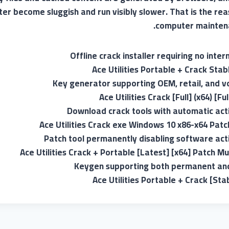
r become sluggish and run visibly slower. That is the rea
computer maintena
Offline crack installer requiring no inte
Ace Utilities Portable + Crack Stabl
Key generator supporting OEM, retail, and v
Ace Utilities Crack [Full] (x64) [F
Download crack tools with automatic acti
Ace Utilities Crack exe Windows 10 x86-x64 Pat
Patch tool permanently disabling software act
Ace Utilities Crack + Portable [Latest] [x64] Patch Mu
Keygen supporting both permanent and 
Ace Utilities Portable + Crack [Stab