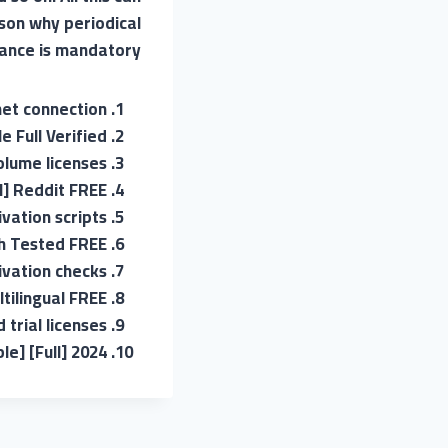
son why periodical
nce is mandatory.
rnet connection
e Full Verified
olume licenses
ull] Reddit FREE
vation scripts
ch Tested FREE
ivation checks
ltilingual FREE
trial licenses
le] [Full] 2024