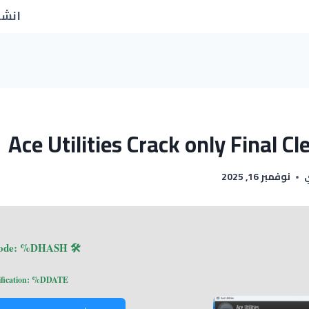
انشا
Ace Utilities Crack only Final C
نوفمبر 16, 2025
🛠 Hash code: %DHASH%
ification: %DDATE%