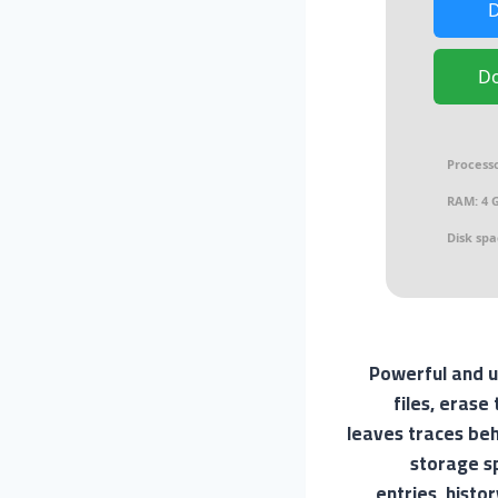
D
Processo
RAM:
4 
Disk spa
Powerful and u
files, erase
leaves traces beh
storage sp
entries, histo