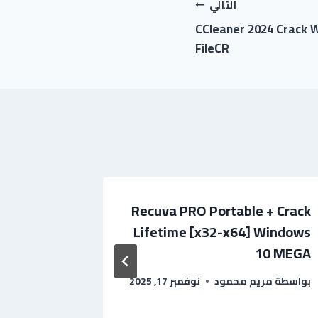
التالي
CCleaner 2024 Crack W
FileCR
ation 16
Recuva PRO Portable + Crack
Key [100%
Lifetime [x32-x64] Windows
no Virus
10 MEGA
2025
بواسطة
مريم محمود
نوفمبر 17, 2025
بواسطة
ila