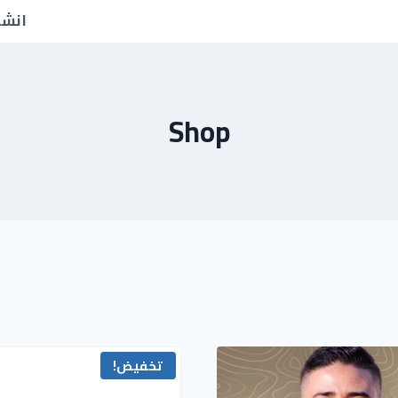
انشا
Shop
تخفيض!