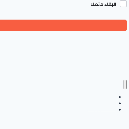
البقاء متصلا
انشاء حساب جديد
تسجيل الدخول
متابعة ولي الامر