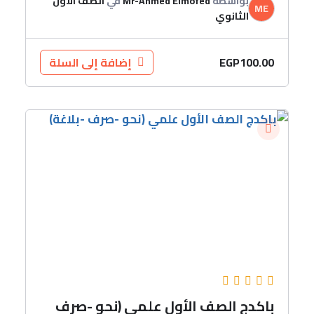
بواسطة
Mr-Ahmed Elmofed
في
الصف الاول
ME
الثانوي
EGP
100.00
إضافة إلى السلة
باكدج الصف الأول علمي (نحو -صرف