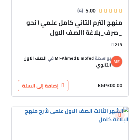
(4)
5.00
منهج الترم التاني كامل علمي ( نحو
_صرف_بلاغة )الصف الاول
213
بواسطة
Mr-Ahmed Elmofed
في
الصف الاول
ME
الثانوي
EGP
300.00
إضافة إلى السلة